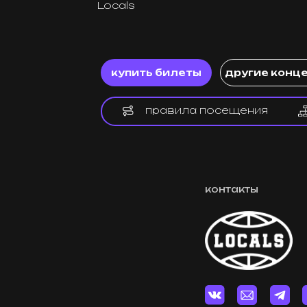
купить билеты
другие концерты
правила посещения
контакты
Реклама / Сотрудни
8 (915) 091-01-01
TG: @local_events_ru
Почта: pr@local-even