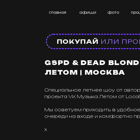
главная
афиши
фото
прошедше
ПОКУПАЙ
ИЛИ ПРОИГР
GSPD & DEAD BLONDE | 
ЛЕТОМ | МОСКВА
Специальное летнее шоу от авторов му
проекта VK Музыка Летом от Locals.
Мы советуем приходить в удобное для ва
очереди на входе и комфортно прошли 
x
Locals