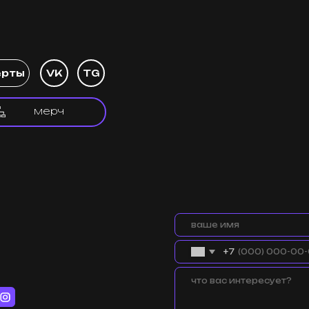
VK
TG
мерч
+7
чество:
отправить
ts.ru