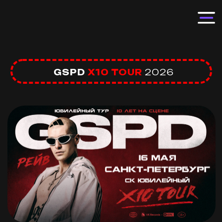
GSPD
X10 TOUR
2026
X10 TOUR 2026
Первый юбилейный тур GSPD в честь 10 лет
на сцене. Мы пройдёмся по всем эрам
эволюции рейва, начиная с истоков.
Выкрутим на
X10
звук, свет, спецэффекты и
атмосферу. Лучшие треки за всю