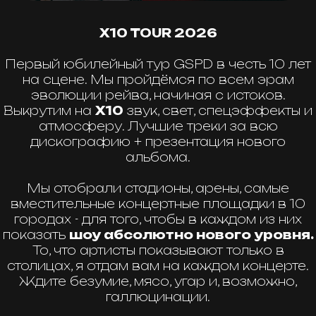
дискографию + презентация нового
альбома.
Мы отобрали стадионы, арены, самые
вместительные концертные площадки в 10
городах - для того, чтобы в каждом из них
показать
шоу абсолютно нового уровня.
То, что артисты показывают только в
столицах, я отдам вам на каждом концерте.
Ждите безумие, мясо, угар и, возможно,
галлюцинации.
GSPD | 16 МАЯ | САНКТ-ПЕТЕРБУРГ
| СК ЮБИЛЕЙНЫЙ
купить билеты
встреча vk
TG
мерч
как проехать?
контакты