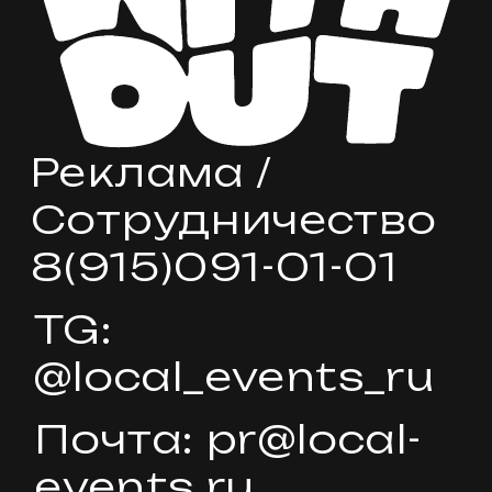
© 2024 WITHOUT
+7
отправить
При нажатии на кнопку "отправить" вы соглашаетесь с
политикой обработки персональных данных
.