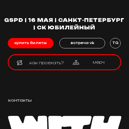
Реклама /
Сотрудничество
8(915)091-01-01
TG:
@local_events_ru
Почта: pr@local-
events.ru