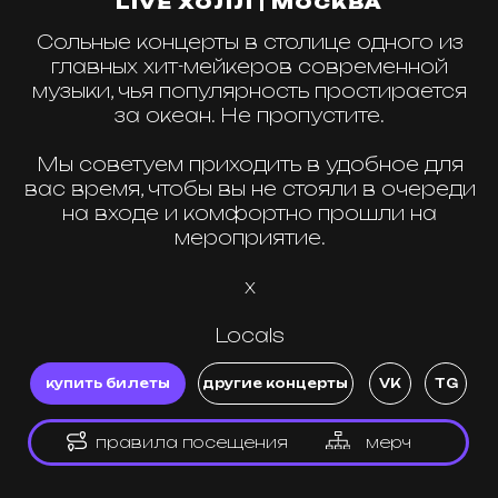
на входе и комфортно прошли на
мероприятие.
x
Locals
купить билеты
другие концерты
VK
TG
правила посещения
мерч
контакты
Реклама / Сотрудничество:
8 (915) 091-01-01
TG: @local_events_ru