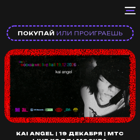
ПОКУПАЙ
ИЛИ ПРОИГРАЕШЬ
KAI ANGEL | 19 ДЕКАБРЯ | МТС
LIVE ХОЛЛ | МОСКВА
Сольные концерты в столице одного из
главных хит-мейкеров современной
музыки, чья популярность простирается
за океан. Не пропустите.
Мы советуем приходить в удобное для
вас время, чтобы вы не стояли в очереди