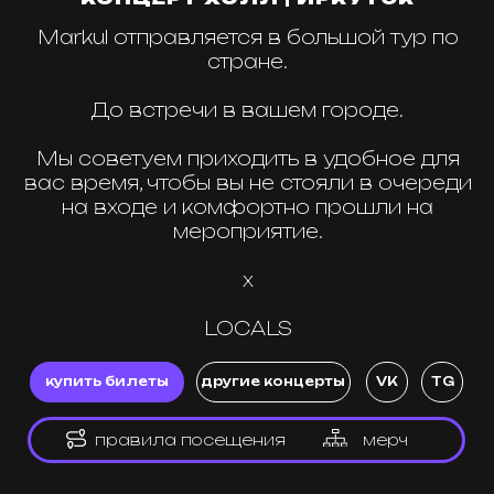
на входе и комфортно прошли на
мероприятие.
х
LOCALS
купить билеты
другие концерты
VK
TG
правила посещения
мерч
контакты
Реклама / Сотрудничество:
8 (915) 091-01-01
TG: @local_events_ru