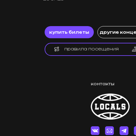
купить билеты
другие концерты
правила посещения
контакты
Реклама / Сотрудни
8 (915) 091-01-01
TG: @local_events_ru
Почта: pr@local-even