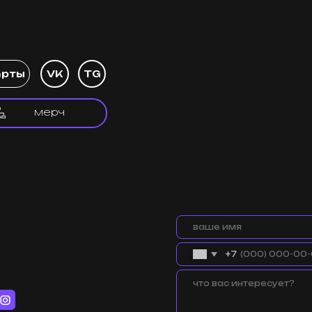
VK
TG
мерч
+7
чество:
отправить
ts.ru