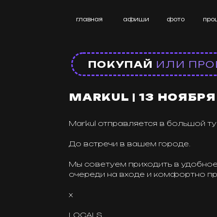
главная
афиши
фото
прошедше
ПОКУПАЙ
ИЛИ ПРОИГР
MARKUL | 13 НОЯБРЯ | C
Markul отправляется в большой тур по с
До встречи в вашем городе.
Мы советуем приходить в удобное для ва
очереди на входе и комфортно прошли 
х
LOCALS