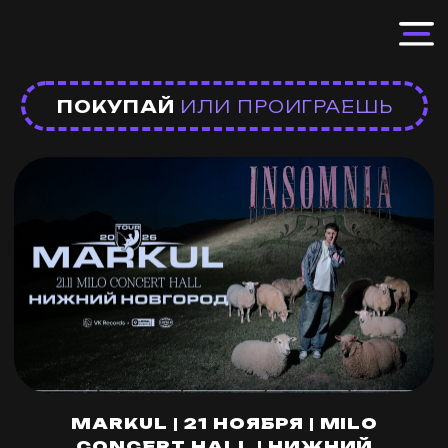
ПОКУПАЙ
ИЛИ ПРОИГРАЕШЬ
MARKUL | 21 НОЯБРЯ | MILO
CONCERT HALL | НИЖНИЙ
НОВГОРОД
Markul отправляется в большой тур по
стране.
До встречи в вашем городе.
Мы советуем приходить в удобное для
вас время, чтобы вы не стояли в очереди