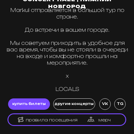
на входе и комфортно прошли на
мероприятие.
х
LOCALS
купить билеты
другие концерты
VK
TG
правила посещения
мерч
контакты
Реклама / Сотрудничество:
8 (915) 091-01-01
TG: @local_events_ru