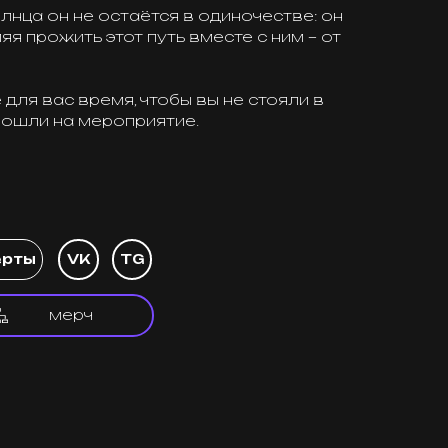
с время, чтобы вы не стояли в
на мероприятие.
VK
TG
мерч
+7