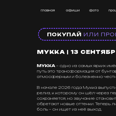
главная
афиши
фото
прошедше
ПОКУПАЙ
ИЛИ ПРОИГР
MУККА | 13 СЕНТЯБРЯ |
МУККА
– одно из самых ярких имён нов
путь это трансформация от бунтарского
атмосферным и болезненно честными л
В начале 2026 года Мукка выпустил нов
релиз, к которому он шёл через переос
сохраняется, но звучание становится глу
обретают новые оттенки. Теперь лириче
боль – он ищет из неё выход.
И в этой попытке дотянуться до Солнца 
ведёт за собой слушателя, позволяя про