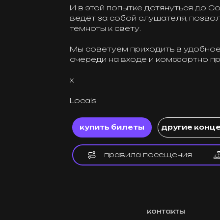
темноты к свету.
Мы советуем приходить в удобное для ва
очереди на входе и комфортно прошли 
х
Locals
купить билеты
другие концерты
правила посещения
контакты