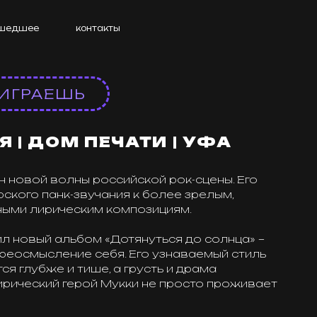
е
контакты
АЕШЬ
 ДОМ ПЕЧАТИ | УФА
ой волны российской рок-сцены. Его
 панк-звучания к более зрелым,
ирическим композициям.
ый альбом «Дотянуться до солнца» –
мысление себя. Его узнаваемый стиль
бже и тише, а грусть и драма
ский герой Мукки не просто проживает
он не остаётся в одиночестве: он
жить этот путь вместе с ним – от